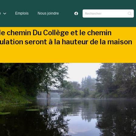
me
Emplois
Nous joindre
le chemin Du Collège et le chemin
lation seront à la hauteur de la maison