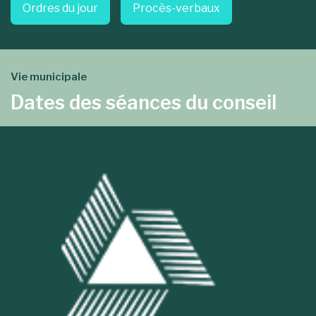
Ordres du jour
Procès-verbaux
Vie municipale
Dates des séances du conseil