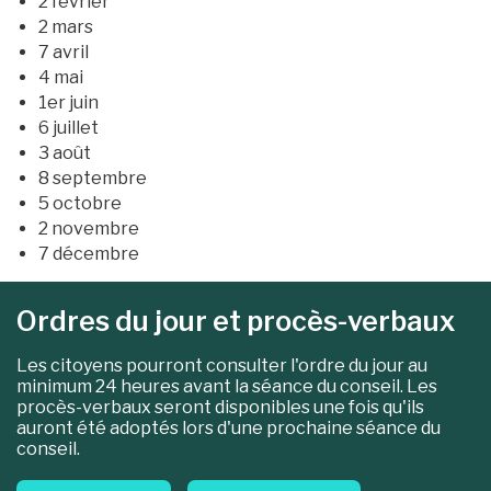
2 février
2 mars
7 avril
4 mai
1er juin
6 juillet
3 août
8 septembre
5 octobre
2 novembre
7 décembre
Ordres du jour et procès-verbaux
Les citoyens pourront consulter l'ordre du jour au
minimum 24 heures avant la séance du conseil. Les
procès-verbaux seront disponibles une fois qu'ils
auront été adoptés lors d'une prochaine séance du
conseil.