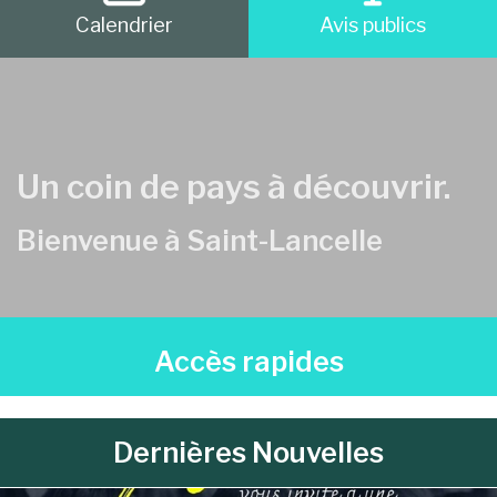
Calendrier
Avis publics
Un coin de pays à découvrir.
Bienvenue à Saint-Lancelle
Accès rapides
Dernières Nouvelles